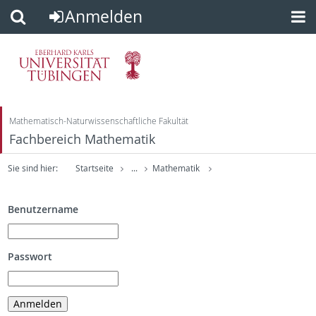
Anmelden
Direkt
Direkt
zum
zur
Inhalt
Fußleiste
Mathematisch-Naturwissenschaftliche Fakultät
Fachbereich Mathematik
Sie sind hier:
Startseite
...
Mathematik
Benutzername
Passwort