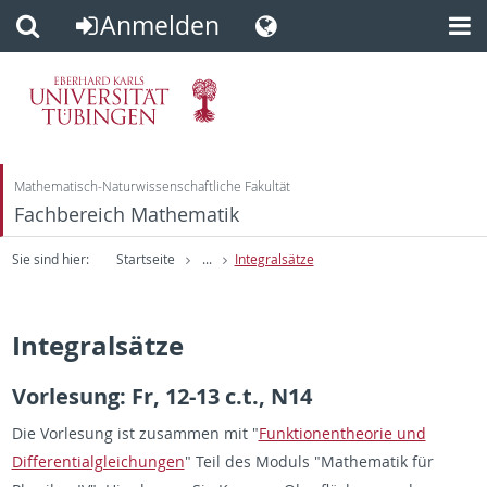
Anmelden
Direkt
Direkt
zum
zur
Inhalt
Fußleiste
Mathematisch-Naturwissenschaftliche Fakultät
Fachbereich Mathematik
Sie sind hier:
Startseite
...
Integralsätze
Integralsätze
Vorlesung: Fr, 12-13 c.t., N14
Die Vorlesung ist zusammen mit "
Funktionentheorie und
Differentialgleichungen
" Teil des Moduls "Mathematik für