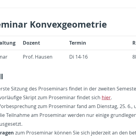
eminar Konvexgeometrie
altung
Dozent
Termin
R
nar
Prof. Hausen
Di 14-16
8
l
erste Sitzung des Proseminars findet in der zweiten Semeste
vorläufige Skript zum Proseminar findet sich
hier
.
Vorbesprechung zum Proseminar fand am Dienstag, 25. 6., u
die Teilnahme am Proseminar werden nur einige grundlegen
usgesetzt.
Fragen
zum Proseminar können Sie sich jederzeit an den b