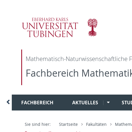
Direkt
Direkt
Direkt
Direkt
zur
zum
zur
zur
Hauptnavigation
Inhalt
Fußleiste
Suche
Mathematisch-Naturwissenschaftliche F
Fachbereich Mathemati
FACHBEREICH
AKTUELLES
STU
Sie sind hier:
Startseite
Fakultäten
Mathemat