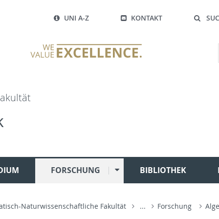
UNI A-Z
KONTAKT
SU
akultät
k
DIUM
FORSCHUNG
BIBLIOTHEK
isch-Naturwissenschaftliche Fakultät
...
Forschung
Alg