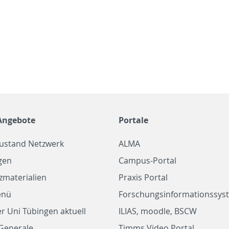
Angebote
Portale
zustand Netzwerk
ALMA
gen
Campus-Portal
zmaterialien
Praxis Portal
enü
Forschungsinformationssyst
r Uni Tübingen aktuell
ILIAS, moodle, BSCW
Generale
Timms Video Portal