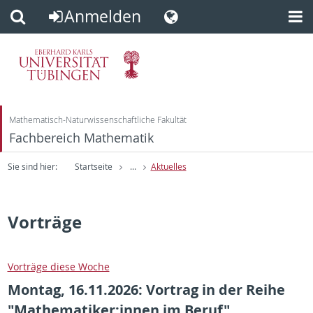
Anmelden
Direkt
Direkt
zum
zur
Inhalt
Fußleiste
Mathematisch-Naturwissenschaftliche Fakultät
Fachbereich Mathematik
Sie sind hier:
Startseite
...
Aktuelles
Vorträge
Vorträge diese Woche
Montag, 16.11.2026:
Vortrag in der Reihe
"Mathematiker:innen im Beruf"