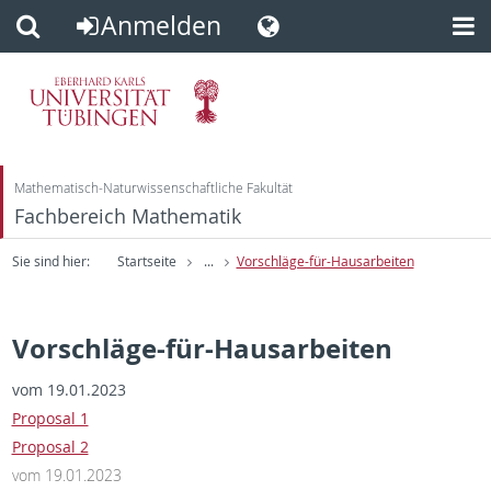
Anmelden
Direkt
Direkt
zum
zur
Inhalt
Fußleiste
Mathematisch-Naturwissenschaftliche Fakultät
Fachbereich Mathematik
Sie sind hier:
Startseite
...
Vorschläge-für-Hausarbeiten
Vorschläge-für-Hausarbeiten
vom 19.01.2023
Proposal 1
Proposal 2
vom 19.01.2023